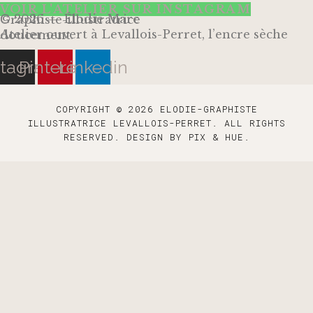
VOIR L'ATELIER SUR INSTAGRAM
© 2026 — Élodie Marc
Graphiste-illustratrice
Atelier ouvert à Levallois-Perret, l’encre sèche doucement.
stagram
Pinterest
Linkedin
COPYRIGHT © 2026 ELODIE-GRAPHISTE
ILLUSTRATRICE LEVALLOIS-PERRET. ALL RIGHTS
RESERVED.
DESIGN BY
PIX & HUE.