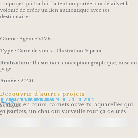
Un projet qui traduit l’attention portée aux détails et la
volonté de créer un lien authentique avec ses
destinataires.
Client :
Agence VIVE
Type :
Carte de vœux · Illustration & print
Réalisation :
Illustration, conception graphique, mise en
page
Année :
2020
Découvrir d'autres projets
Fragments de L'Atelier
Croquis en cours, carnets ouverts, aquarelles qui sèchent –
et parfois, un chat qui surveille tout ça de très près.