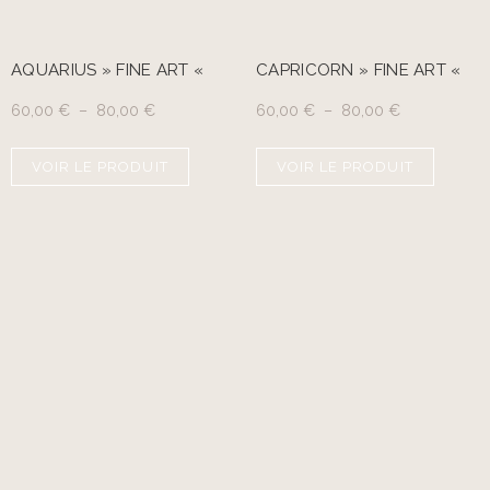
AQUARIUS » FINE ART «
CAPRICORN » FINE ART «
60,00
€
–
80,00
€
60,00
€
–
80,00
€
VOIR LE PRODUIT
VOIR LE PRODUIT