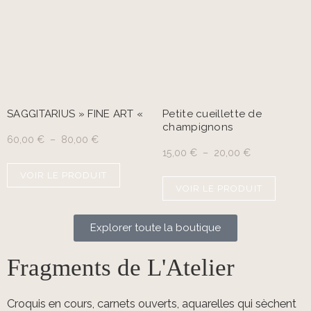
SAGGITARIUS » FINE ART «
Petite cueillette de
champignons
60,00
€
–
80,00
€
15,00
€
–
20,00
€
VOIR LE PRODUIT
VOIR LE PRODUIT
Explorer toute la boutique
Fragments de L'Atelier
Croquis en cours, carnets ouverts, aquarelles qui sèchent