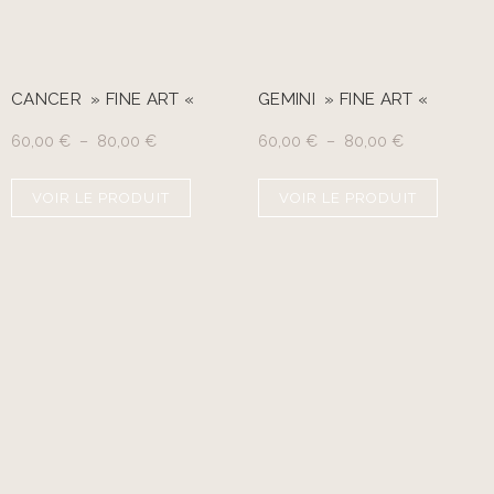
CANCER » FINE ART «
GEMINI » FINE ART «
60,00
€
–
80,00
€
60,00
€
–
80,00
€
VOIR LE PRODUIT
VOIR LE PRODUIT