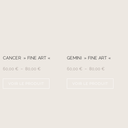
CANCER » FINE ART «
GEMINI » FINE ART «
60,00
€
–
80,00
€
60,00
€
–
80,00
€
VOIR LE PRODUIT
VOIR LE PRODUIT