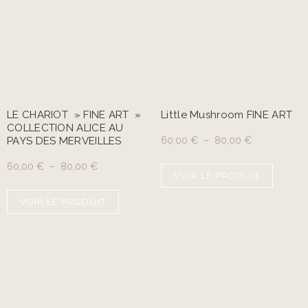
LE CHARIOT » FINE ART »
Little Mushroom FINE ART
COLLECTION ALICE AU
PAYS DES MERVEILLES
60,00
€
–
80,00
€
60,00
€
–
80,00
€
VOIR LE PRODUIT
VOIR LE PRODUIT