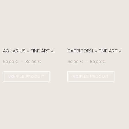
AQUARIUS » FINE ART «
CAPRICORN » FINE ART «
60,00
€
–
80,00
€
60,00
€
–
80,00
€
VOIR LE PRODUIT
VOIR LE PRODUIT