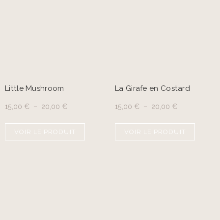
Little Mushroom
La Girafe en Costard
15,00
€
–
20,00
€
15,00
€
–
20,00
€
VOIR LE PRODUIT
VOIR LE PRODUIT