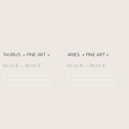
TAURUS » FINE ART «
ARIES » FINE ART «
60,00
€
–
80,00
€
60,00
€
–
80,00
€
VOIR LE PRODUIT
VOIR LE PRODUIT