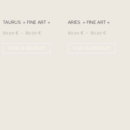
TAURUS » FINE ART «
ARIES » FINE ART «
60,00
€
–
80,00
€
60,00
€
–
80,00
€
VOIR LE PRODUIT
VOIR LE PRODUIT