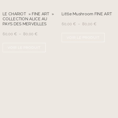
LE CHARIOT » FINE ART »
Little Mushroom FINE ART
COLLECTION ALICE AU
PAYS DES MERVEILLES
60,00
€
–
80,00
€
60,00
€
–
80,00
€
VOIR LE PRODUIT
VOIR LE PRODUIT