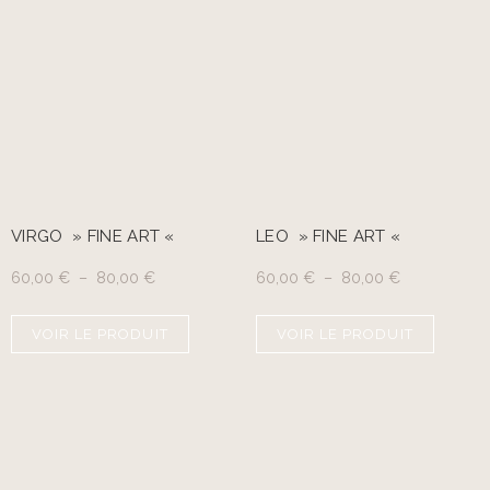
VIRGO » FINE ART «
LEO » FINE ART «
60,00
€
–
80,00
€
60,00
€
–
80,00
€
VOIR LE PRODUIT
VOIR LE PRODUIT