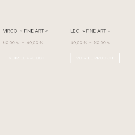
VIRGO » FINE ART «
LEO » FINE ART «
60,00
€
–
80,00
€
60,00
€
–
80,00
€
VOIR LE PRODUIT
VOIR LE PRODUIT