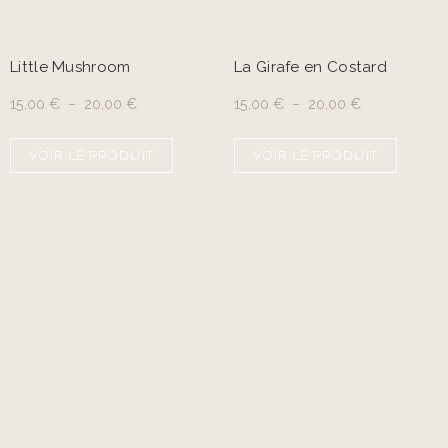
Little Mushroom
La Girafe en Costard
15,00
€
–
20,00
€
15,00
€
–
20,00
€
VOIR LE PRODUIT
VOIR LE PRODUIT