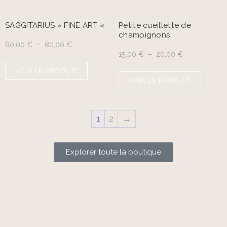
SAGGITARIUS » FINE ART «
Petite cueillette de
champignons
60,00
€
–
80,00
€
15,00
€
–
20,00
€
VOIR LE PRODUIT
VOIR LE PRODUIT
1
2
→
Explorer toute la boutique