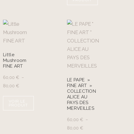
Little
Mushroom
FINE ART
60,00
€
–
LE PAPE »
FINE ART »
80,00
€
COLLECTION
ALICE AU
VOIR LE
PAYS DES
PRODUIT
MERVEILLES
60,00
€
–
80,00
€