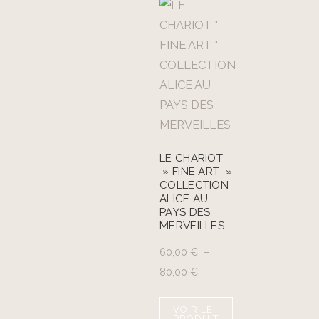
LE CHARIOT
» FINE ART »
COLLECTION
ALICE AU
PAYS DES
MERVEILLES
60,00
€
–
80,00
€
VOIR LE
PRODUIT