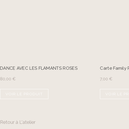
DANCE AVEC LES FLAMANTS ROSES
Carte Family
80,00
€
7,00
€
VOIR LE PRODUIT
VOIR LE P
Retour à L'atelier