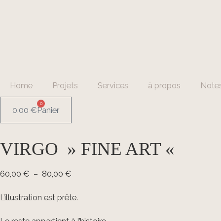
Home
Projets
Services
à propos
Notes
0
0,00
€
Panier
VIRGO » FINE ART «
Plage
60,00
€
–
80,00
€
de
L’illustration est prête.
prix :
60,00 €