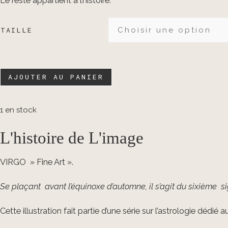
Le reste appartient à l’histoire.
à
80,00 €
TAILLE
quantité
AJOUTER AU PANIER
de
VIRGO
1 en stock
"
FINE
L'histoire de L'image
ART
"
VIRGO » Fine Art ».
Se plaçant avant l’équinoxe d’automne, il s’agit du sixième s
Cette illustration fait partie d’une série sur l’astrologie dédié