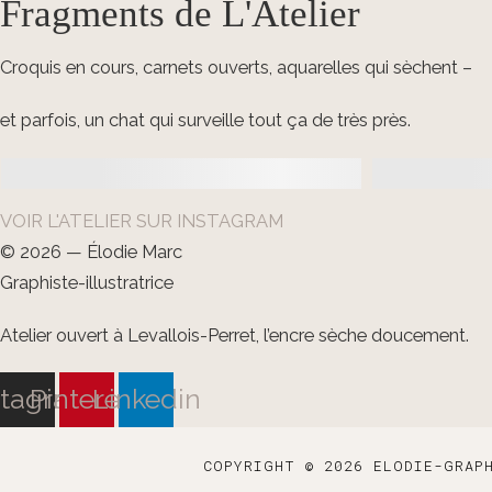
Fragments de L'Atelier
Croquis en cours, carnets ouverts, aquarelles qui sèchent –
et parfois, un chat qui surveille tout ça de très près.
VOIR L'ATELIER SUR INSTAGRAM
© 2026 — Élodie Marc
Graphiste-illustratrice
Atelier ouvert à Levallois-Perret, l’encre sèche doucement.
stagram
Pinterest
Linkedin
COPYRIGHT © 2026 ELODIE-GRAP