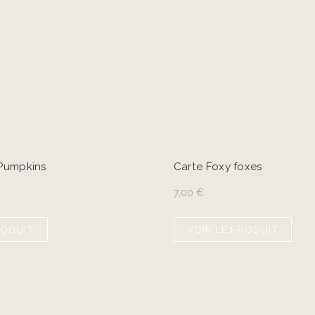
 Pumpkins
Carte Foxy foxes
7,00
€
RODUIT
VOIR LE PRODUIT